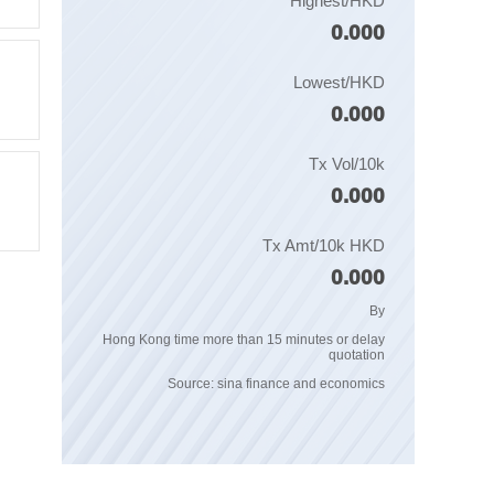
Highest/HKD
0.000
Lowest/HKD
0.000
Tx Vol/10k
0.000
Tx Amt/10k HKD
0.000
By
Hong Kong time more than 15 minutes or delay
quotation
Source: sina finance and economics