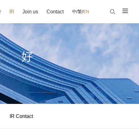
r
IR
Join us
Contact
中
/
繁
/
EN
IR Contact