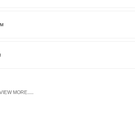
RM
M
VIEW MORE.....