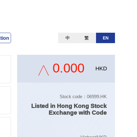
ation
中
繁
EN
0.000
HKD
Stock code：06999.HK
Listed in Hong Kong Stock
Exchange with Code