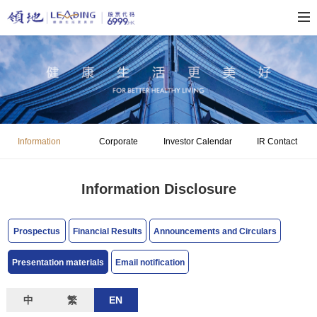
Information
Corporate
Investor Calendar
IR Contact
Disclosure
Governance
Information Disclosure
Prospectus
Financial Results
Announcements and Circulars
Presentation materials
Email notification
中
繁
EN