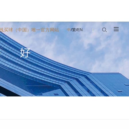
线买球（中国）唯一官方网站
中
/
繁
/
EN