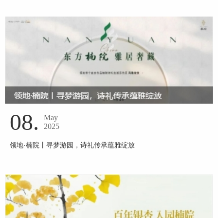
08.
May
2025
领地·楠院丨寻梦游园，诗礼传承蕴雅绽放